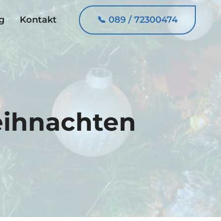
📞 089 / 72300474
g
Kontakt
eihnachten