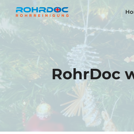
Zum
Ho
Inhalt
springen
RohrDoc w