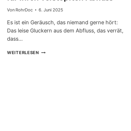
Von
RohrDoc
6. Juni 2025
Es ist ein Geräusch, das niemand gerne hört:
Das leise Gluckern aus dem Abfluss, das verrät,
dass…
ROHRREINIGER
WEITERLESEN
ODER
ROHRREINIGUNGSFIRMA?
SO
FINDEN
SIE
DIE
RICHTIGE
LÖSUNG
FÜR
IHREN
VERSTOPFTEN