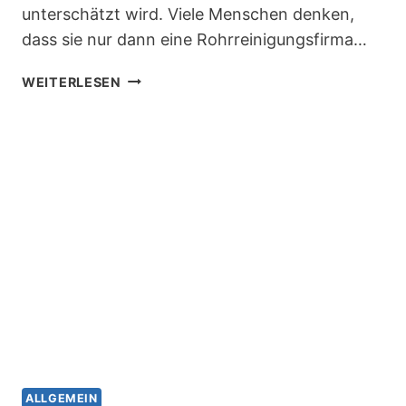
unterschätzt wird. Viele Menschen denken,
dass sie nur dann eine Rohrreinigungsfirma…
ROHRREINIGUNG
WEITERLESEN
IN
MÜNCHEN:
WARUM
SIE
EINEN
ZUVERLÄSSIGEN
UND
FAIREN
PARTNER
BRAUCHEN
ALLGEMEIN